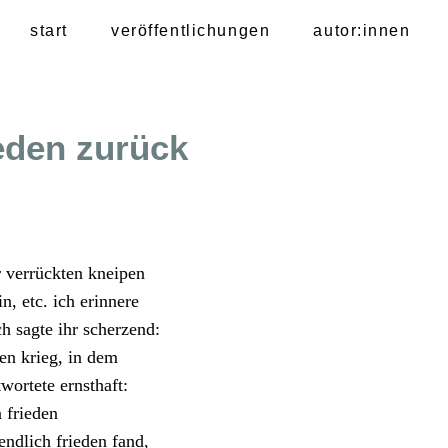
start
veröffentlichungen
autor:innen
ieden zurück
r verrückten kneipen
in, etc. ich erinnere
ch sagte ihr scherzend:
gen krieg, in dem
twortete ernsthaft:
 frieden
ndlich frieden fand,