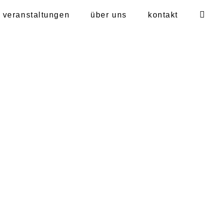
navigati
veranstaltungen
über uns
kontakt
überspr