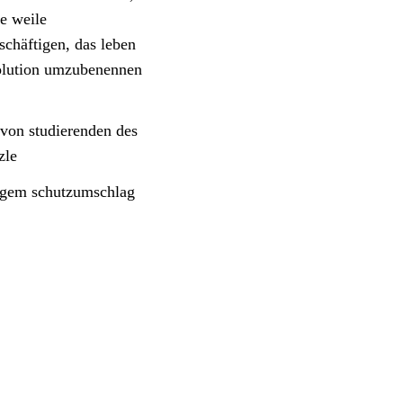
ne weile
schäftigen, das leben
volution umzubenennen
t von studierenden des
zle
rbigem schutzumschlag